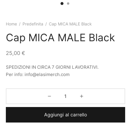
Home
/
Predefinita
/
Cap MICA MALE Black
Cap MICA MALE Black
25,00
€
SPEDIZIONI IN CIRCA 7 GIORNI LAVORATIVI.
Per info:
info@elasimerch.com
Aggiungi al carrello